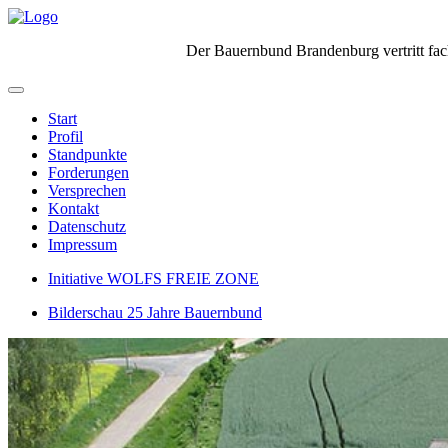
Der Bauernbund Brandenburg vertritt fach
Start
Profil
Standpunkte
Forderungen
Versprechen
Kontakt
Datenschutz
Impressum
Initiative WOLFS FREIE ZONE
Bilderschau 25 Jahre Bauernbund