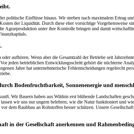
eibt.
 politische Einflüsse hinaus. Wir streben nach maximalem Ertrag und 
 Kosten der Liquidität. Durch diese eher vorsichtige Vorgehensweise si
die Agrarproduktion unter ihre Kontrolle bringen und damit wirtschaftli
Finanzkapitals.
.
n oder aufhören. Wenn aber die Gesamtzahl der Betriebe seit Jahrzehnte
t. Vor jeden betrieblichen Entwicklungsschritt gehört die nüchterne A
enen Jahre hat unternehmerische Fehlentscheidungen regelrecht provoz
riebe.
durch Bodenfruchtbarkeit, Sonnenenergie und menschli
ukunft. Wir Bauern haben aus Wildnis erst blühende Landschaften gescha
assen wir uns nur ungern belehren, wie die Natur funktioniert und wi
d vor dem Raubbau an Rohstoffen besser schützen. Unsere Gesellschaft
haft in der Gesellschaft anerkennen und Rahmenbedingu