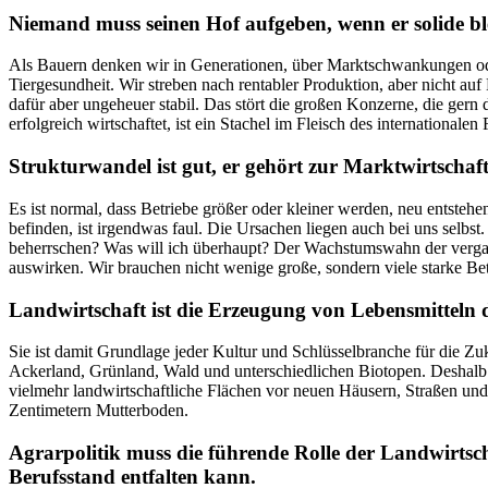
Niemand muss seinen Hof aufgeben, wenn er solide bl
Als Bauern denken wir in Generationen, über Marktschwankungen oder
Tiergesundheit. Wir streben nach rentabler Produktion, aber nicht auf
dafür aber ungeheuer stabil. Das stört die großen Konzerne, die gern 
erfolgreich wirtschaftet, ist ein Stachel im Fleisch des internationalen 
Strukturwandel ist gut, er gehört zur Marktwirtschaft
Es ist normal, dass Betriebe größer oder kleiner werden, neu entstehe
befinden, ist irgendwas faul. Die Ursachen liegen auch bei uns selbs
beherrschen? Was will ich überhaupt? Der Wachstumswahn der vergang
auswirken. Wir brauchen nicht wenige große, sondern viele starke Bet
Landwirtschaft ist die Erzeugung von Lebensmitteln 
Sie ist damit Grundlage jeder Kultur und Schlüsselbranche für die Z
Ackerland, Grünland, Wald und unterschiedlichen Biotopen. Deshalb l
vielmehr landwirtschaftliche Flächen vor neuen Häusern, Straßen un
Zentimetern Mutterboden.
Agrarpolitik muss die führende Rolle der Landwirtsc
Berufsstand entfalten kann.