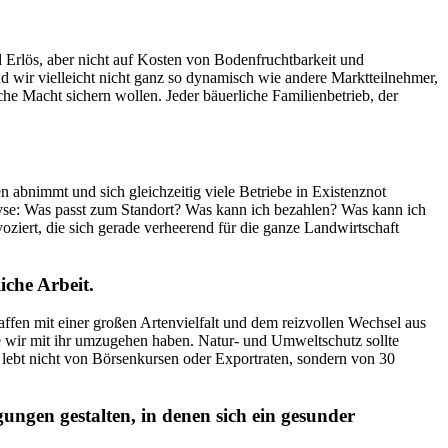
Erlös, aber nicht auf Kosten von Bodenfruchtbarkeit und
nd wir vielleicht nicht ganz so dynamisch wie andere Marktteilnehmer,
che Macht sichern wollen. Jeder bäuerliche Familienbetrieb, der
n abnimmt und sich gleichzeitig viele Betriebe in Existenznot
nalyse: Was passt zum Standort? Was kann ich bezahlen? Was kann ich
iert, die sich gerade verheerend für die ganze Landwirtschaft
che Arbeit.
ffen mit einer großen Artenvielfalt und dem reizvollen Wechsel aus
e wir mit ihr umzugehen haben. Natur- und Umweltschutz sollte
 lebt nicht von Börsenkursen oder Exportraten, sondern von 30
ngen gestalten, in denen sich ein gesunder