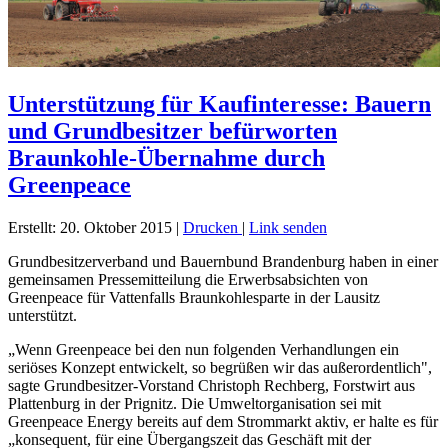
Unterstützung für Kaufinteresse: Bauern
und Grundbesitzer befürworten
Braunkohle-Übernahme durch
Greenpeace
Erstellt: 20. Oktober 2015
|
Drucken
|
Link senden
Grundbesitzerverband und Bauernbund Brandenburg haben in einer
gemeinsamen Pressemitteilung die Erwerbsabsichten von
Greenpeace für Vattenfalls Braunkohlesparte in der Lausitz
unterstützt.
„Wenn Greenpeace bei den nun folgenden Verhandlungen ein
seriöses Konzept entwickelt, so begrüßen wir das außerordentlich",
sagte Grundbesitzer-Vorstand Christoph Rechberg, Forstwirt aus
Plattenburg in der Prignitz. Die Umweltorganisation sei mit
Greenpeace Energy bereits auf dem Strommarkt aktiv, er halte es für
„konsequent, für eine Übergangszeit das Geschäft mit der