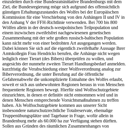
einzuleiten durch eine Bundesratsinitiative Brandenburgs mit dem
Ziel, die Bundesregierung möge sich aufgrund des offensichtlich
günstigen Erhaltungszustandes des Wolfes bei der Europäischen
Kommission für eine Verschiebung von den Anhängen II und IV in
den Anhang V der FFH-Richtlinie verwenden. Bei 700 bis 800
Wölfen allein in der deutsch-westpolnischen Teilpopulation und
einem inzwischen zweifelsfrei nachgewiesenen genetischen
Zusammenhang mit der sehr großen russisch-baltischen Population
kann nicht mehr von einer bedrohten Art ausgegangen werden.
Dabei können Sie sich auf die eigentlich zweifelhafte Aussage Ihrer
Amtskollegin Frau Hendricks berufen, die Anhänge nicht wegen
lediglich einer Tierart (des Bibers) überprüfen zu wollen, und
angesichts der nunmehr zweiten Tierart Handlungsbedarf anmelden.
kurzfristig die Verabschiedung einer Wolfsverordnung analog zur
Biberverordnung, die unter Berufung auf die öffentliche
Gefahrenabwehr die unkomplizierte Entnahme des Wolfes erlaubt,
soweit er sich aus unbewohnten Regionen heraus in von Menschen
frequentierte Regionen bewegt. Hierfür sind Wolfsschutzgebiete
einzurichten, in denen er definitiv nicht entnommen wird und in
denen Menschen entsprechende Vorsichtsmaßnahmen zu treffen
haben. Als Wolfsschutzgebiete kommen aus unserer Sicht
insbesondere naturschutzrechtliche Totalreservate, ehemalige
Truppenübungsplätze und Tagebaue in Frage, wofür allein in
Brandenburg mehr als 60.000 ha zur Verfügung stehen dürften.
Sollen aus Gründen des räumlichen Zusammenhanges von