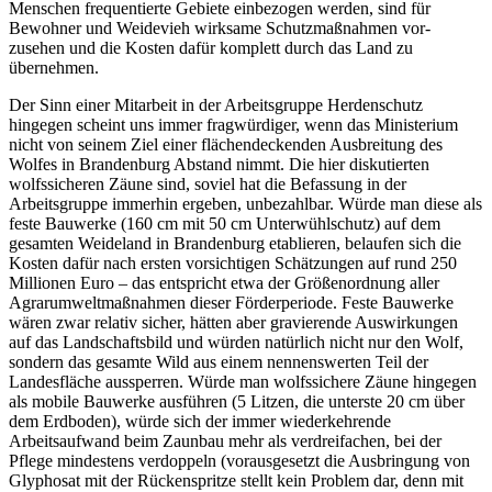
Menschen frequentierte Gebiete einbezogen werden, sind für
Bewohner und Weidevieh wirksame Schutzmaßnahmen vor-
zusehen und die Kosten dafür komplett durch das Land zu
übernehmen.
Der Sinn einer Mitarbeit in der Arbeitsgruppe Herdenschutz
hingegen scheint uns immer fragwürdiger, wenn das Ministerium
nicht von seinem Ziel einer flächendeckenden Ausbreitung des
Wolfes in Brandenburg Abstand nimmt. Die hier diskutierten
wolfssicheren Zäune sind, soviel hat die Befassung in der
Arbeitsgruppe immerhin ergeben, unbezahlbar. Würde man diese als
feste Bauwerke (160 cm mit 50 cm Unterwühlschutz) auf dem
gesamten Weideland in Brandenburg etablieren, belaufen sich die
Kosten dafür nach ersten vorsichtigen Schätzungen auf rund 250
Millionen Euro – das entspricht etwa der Größenordnung aller
Agrarumweltmaßnahmen dieser Förderperiode. Feste Bauwerke
wären zwar relativ sicher, hätten aber gravierende Auswirkungen
auf das Landschaftsbild und würden natürlich nicht nur den Wolf,
sondern das gesamte Wild aus einem nennenswerten Teil der
Landesfläche aussperren. Würde man wolfssichere Zäune hingegen
als mobile Bauwerke ausführen (5 Litzen, die unterste 20 cm über
dem Erdboden), würde sich der immer wiederkehrende
Arbeitsaufwand beim Zaunbau mehr als verdreifachen, bei der
Pflege mindestens verdoppeln (vorausgesetzt die Ausbringung von
Glyphosat mit der Rückenspritze stellt kein Problem dar, denn mit