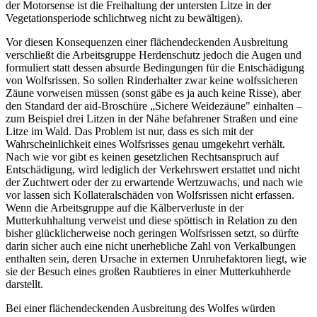
der Motorsense ist die Freihaltung der untersten Litze in der
Vegetationsperiode schlichtweg nicht zu bewältigen).
Vor diesen Konsequenzen einer flächendeckenden Ausbreitung
verschließt die Arbeitsgruppe Herdenschutz jedoch die Augen und
formuliert statt dessen absurde Bedingungen für die Entschädigung
von Wolfsrissen. So sollen Rinderhalter zwar keine wolfssicheren
Zäune vorweisen müssen (sonst gäbe es ja auch keine Risse), aber
den Standard der aid-Broschüre „Sichere Weidezäune" einhalten –
zum Beispiel drei Litzen in der Nähe befahrener Straßen und eine
Litze im Wald. Das Problem ist nur, dass es sich mit der
Wahrscheinlichkeit eines Wolfsrisses genau umgekehrt verhält.
Nach wie vor gibt es keinen gesetzlichen Rechtsanspruch auf
Entschädigung, wird lediglich der Verkehrswert erstattet und nicht
der Zuchtwert oder der zu erwartende Wertzuwachs, und nach wie
vor lassen sich Kollateralschäden von Wolfsrissen nicht erfassen.
Wenn die Arbeitsgruppe auf die Kälberverluste in der
Mutterkuhhaltung verweist und diese spöttisch in Relation zu den
bisher glücklicherweise noch geringen Wolfsrissen setzt, so dürfte
darin sicher auch eine nicht unerhebliche Zahl von Verkalbungen
enthalten sein, deren Ursache in externen Unruhefaktoren liegt, wie
sie der Besuch eines großen Raubtieres in einer Mutterkuhherde
darstellt.
Bei einer flächendeckenden Ausbreitung des Wolfes würden