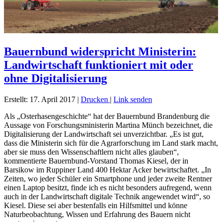
Bauernbund widerspricht Ministerin:
Landwirtschaft funktioniert mit oder
ohne Digitalisierung
Erstellt: 17. April 2017
|
Drucken
|
Link senden
Als „Osterhasengeschichte“ hat der Bauernbund Brandenburg die
Aussage von Forschungsministerin Martina Münch bezeichnet, die
Digitalisierung der Landwirtschaft sei unverzichtbar. „Es ist gut,
dass die Ministerin sich für die Agrarforschung im Land stark macht,
aber sie muss den Wissenschaftlern nicht alles glauben“,
kommentierte Bauernbund-Vorstand Thomas Kiesel, der in
Barsikow im Ruppiner Land 400 Hektar Acker bewirtschaftet. „In
Zeiten, wo jeder Schüler ein Smartphone und jeder zweite Rentner
einen Laptop besitzt, finde ich es nicht besonders aufregend, wenn
auch in der Landwirtschaft digitale Technik angewendet wird“, so
Kiesel. Diese sei aber bestenfalls ein Hilfsmittel und könne
Naturbeobachtung, Wissen und Erfahrung des Bauern nicht