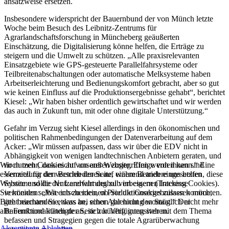
ansatzweise ersetzen.
Insbesondere widerspricht der Bauernbund der von Münch letzte
Woche beim Besuch des Leibnitz-Zentrums für
Agrarlandschaftsforschung in Müncheberg geäußerten
Einschätzung, die Digitalisierung könne helfen, die Erträge zu
steigern und die Umwelt zu schützen. „Alle praxisrelevanten
Einsatzgebiete wie GPS-gesteuerte Parallelfahrsysteme oder
Teilbreitenabschaltungen oder automatische Melksysteme haben
Arbeitserleichterung und Bedienungskomfort gebracht, aber so gut
wie keinen Einfluss auf die Produktionsergebnisse gehabt“, berichtet
Kiesel: „Wir haben bisher ordentlich gewirtschaftet und wir werden
das auch in Zukunft tun, mit oder ohne digitale Unterstützung.“
Gefahr im Verzug sieht Kiesel allerdings in den ökonomischen und
politischen Rahmenbedingungen der Datenverarbeitung auf dem
Acker: „Wir müssen aufpassen, dass wir über die EDV nicht in
Abhängigkeit von wenigen landtechnischen Anbietern geraten, und
noch mehr, dass nicht von außen zugegriffen werden kann.“ Eine
Wir nutzen Cookies auf unserer Website. Einige von ihnen sind
Vernetzung der verschiedenen auf einem Betrieb eingesetzten
essenziell für den Betrieb der Seite, während andere uns helfen, diese
Systeme sollte der Landwirt deshalb im eigenen Interesse
Website und die Nutzererfahrung zu verbessern (Tracking Cookies).
vermeiden: „Wie ich zu meinen Produktionsergebnissen komme,
Sie können selbst entscheiden, ob Sie die Cookies zulassen möchten.
geht niemanden etwas an, schon gar nicht den Staat.“ Der
Bitte beachten Sie, dass bei einer Ablehnung womöglich nicht mehr
Bauernbund kündigte an, sich künftig intensiver mit dem Thema
alle Funktionalitäten der Seite zur Verfügung stehen.
befassen und Stragegien gegen die totale Agrarüberwachung
Akzeptieren
Ablehnen