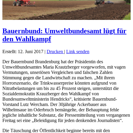
Bauernbund: Umweltbundesamt lügt für
den Wahlkampf
Erstellt: 12. Juni 2017
|
Drucken
|
Link senden
Der Bauernbund Brandenburg hat der Präsidentin des
Umweltbundesamtes Maria Krautzberger vorgeworfen, mit vagen
Vermutungen, unseriösen Vergleichen und falschen Zahlen
Stimmung gegen die Landwirtschaft zu machen. „Mit ihrem
Horrorszenario, die Trinkwasserpreise könnten aufgrund von
Nitratbelastungen um bis zu 45 Prozent steigen, unterstützt die
Sozialdemokratin Krauzberger den Wahlkampf von
Bundesumweltministerin Hendricks“, kritisierte Bauernbund-
Vorstand Lutz Wercham. Der 30jährige Ackerbauer aus
Wilhelmsaue im Oderbruch bemängelte, der Behauptung fehle
jegliche inhaltliche Substanz, die Pressemitteilung vom vergangenen
Freitag sei eine „Beleidigung für jeden denkenden Journalisten“.
Die Täuschung der Öffentlichkeit beginne bereits mit den