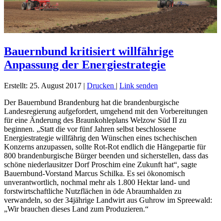
Bauernbund kritisiert willfährige
Anpassung der Energiestrategie
Erstellt: 25. August 2017
|
Drucken
|
Link senden
Der Bauernbund Brandenburg hat die brandenburgische
Landesregierung aufgefordert, umgehend mit den Vorbereitungen
für eine Änderung des Braunkohleplans Welzow Süd II zu
beginnen. „Statt die vor fünf Jahren selbst beschlossene
Energiestrategie willfährig den Wünschen eines tschechischen
Konzerns anzupassen, sollte Rot-Rot endlich die Hängepartie für
800 brandenburgische Bürger beenden und sicherstellen, dass das
schöne niederlausitzer Dorf Proschim eine Zukunft hat“, sagte
Bauernbund-Vorstand Marcus Schilka. Es sei ökonomisch
unverantwortlich, nochmal mehr als 1.800 Hektar land- und
forstwirtschaftliche Nutzflächen in öde Abraumhalden zu
verwandeln, so der 34jährige Landwirt aus Guhrow im Spreewald:
„Wir brauchen dieses Land zum Produzieren.“