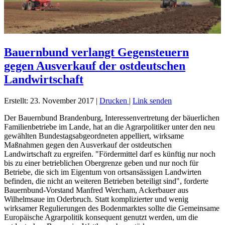
Bauernbund verlangt Gegensteuern
gegen Ausverkauf der ostdeutschen
Landwirtschaft
Erstellt: 23. November 2017
|
Drucken
|
Link senden
Der Bauernbund Brandenburg, Interessenvertretung der bäuerlichen
Familienbetriebe im Lande, hat an die Agrarpolitiker unter den neu
gewählten Bundestagsabgeordneten appelliert, wirksame
Maßnahmen gegen den Ausverkauf der ostdeutschen
Landwirtschaft zu ergreifen. "Fördermittel darf es künftig nur noch
bis zu einer betrieblichen Obergrenze geben und nur noch für
Betriebe, die sich im Eigentum von ortsansässigen Landwirten
befinden, die nicht an weiteren Betrieben beteiligt sind", forderte
Bauernbund-Vorstand Manfred Wercham, Ackerbauer aus
Wilhelmsaue im Oderbruch. Statt komplizierter und wenig
wirksamer Regulierungen des Bodenmarktes sollte die Gemeinsame
Europäische Agrarpolitik konsequent genutzt werden, um die