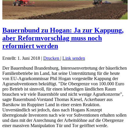
Bauernbund zu Hogan: Ja zur Kappung,
aber Reformvorschlag muss noch
reformiert werden
Erstellt: 1. Juni 2018
|
Drucken
|
Link senden
Der Bauernbund Brandenburg, Interessenvertretung der bäuerlichen
Familienbetriebe im Land, hat seine Unterstütztung für die heute
von EU-Agrarkommissar Phil Hogan vorgestellte Kappung der
Agrarsubventionen bekräftigt. "Die Obergrenze von 100.000 Euro
pro Betrieb ist sinnvoll, für einen lebendigen ländlichen Raum
brauchen wir viele Bauernhöfe und nicht wenige Agrarkonzerne",
sagte Bauernbund-Vorstand Thomas Kiesel, Ackerbauer aus
Barsikow im Ruppiner Land in einer ersten Reaktion.
Unverständlich sei jedoch, dass nach Hogans Konzept
überregionale Investoren nach wie vor Subventionen erhalten sollen
und dass mit der Anrechnung der Arbeitslöhne auf die Obergrenze
einer massiven Manipulation Tür und Tor geöffnet werde.