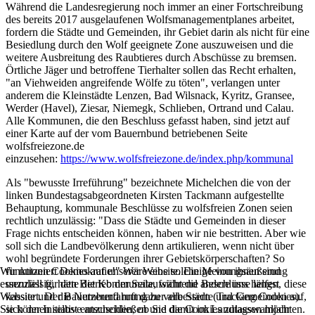
Während die Landesregierung noch immer an einer Fortschreibung
des bereits 2017 ausgelaufenen Wolfsmanagementplanes arbeitet,
fordern die Städte und Gemeinden, ihr Gebiet darin als nicht für eine
Besiedlung durch den Wolf geeignete Zone auszuweisen und die
weitere Ausbreitung des Raubtieres durch Abschüsse zu bremsen.
Örtliche Jäger und betroffene Tierhalter sollen das Recht erhalten,
"an Viehweiden angreifende Wölfe zu töten", verlangen unter
anderem die Kleinstädte Lenzen, Bad Wilsnack, Kyritz, Gransee,
Werder (Havel), Ziesar, Niemegk, Schlieben, Ortrand und Calau.
Alle Kommunen, die den Beschluss gefasst haben, sind jetzt auf
einer Karte auf der vom Bauernbund betriebenen Seite
wolfsfreiezone.de
einzusehen:
https://www.wolfsfreiezone.de/index.php/kommunal
Als "bewusste Irreführung" bezeichnete Michelchen die von der
linken Bundestagsabgeordneten Kirsten Tackmann aufgestellte
Behauptung, kommunale Beschlüsse zu wolfsfreien Zonen seien
rechtlich unzulässig: "Dass die Städte und Gemeinden in dieser
Frage nichts entscheiden können, haben wir nie bestritten. Aber wie
soll sich die Landbevölkerung denn artikulieren, wenn nicht über
wohl begründete Forderungen ihrer Gebietskörperschaften? So
funktioniert Demokratie!" Wäre eine solche Meinungsäußerung
Wir nutzen Cookies auf unserer Website. Einige von ihnen sind
unzulässig, hätte die Kommunalaufsicht die Beschlüsse längst
essenziell für den Betrieb der Seite, während andere uns helfen, diese
kassiert. Der Bauernbund ruft daher alle Städte und Gemeinden auf,
Website und die Nutzererfahrung zu verbessern (Tracking Cookies).
sich der Initiative anzuschließen und damit im Landtagswahljahr
Sie können selbst entscheiden, ob Sie die Cookies zulassen möchten.