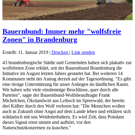
Bauernbund: Immer mehr "wolfsfreie
Zonen" in Brandenburg
Erstellt: 11. Januar 2019
|
Drucken
|
Link senden
43 brandenburgische Städte und Gemeinden haben sich plakativ zur
wolfsfreien Zone erklärt, seit der Bauernbund Brandenburg die
Initiative im August letzten Jahres gestartet hat. Bei weiteren 14
Kommunen steht der Antrag derzeit auf der Tagesordnung. "Es gibt
eine riesige Unterstützung für unser Anliegen im ländlichen Raum.
Wir haben sehr viele einstimmige Beschlüsse, quer durch alle
Parteien", sagte der Bauernbund-Wolfsbeauftragte Frank
Michelchen, Ökolandwirt aus Leibsch im Spreewald, der bereits
drei Kälber durch den Wolf verloren hat: "Die Menschen wollen
auch in Zukunft ohne Angst auf dem Lande leben und erklären sich
solidarisch mit uns Weidetierhaltern. Es wird Zeit, dass Potsdam
dieses Signal ernst nimmt und aufhört, vor den
Naturschutzkonzernen zu kuschen."