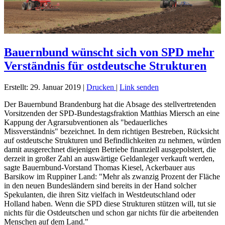
Bauernbund wünscht sich von SPD mehr
Verständnis für ostdeutsche Strukturen
Erstellt: 29. Januar 2019
|
Drucken
|
Link senden
Der Bauernbund Brandenburg hat die Absage des stellvertretenden
Vorsitzenden der SPD-Bundestagsfraktion Matthias Miersch an eine
Kappung der Agrarsubventionen als "bedauerliches
Missverständnis" bezeichnet. In dem richtigen Bestreben, Rücksicht
auf ostdeutsche Strukturen und Befindlichkeiten zu nehmen, würden
damit ausgerechnet diejenigen Betriebe finanziell ausgepolstert, die
derzeit in großer Zahl an auswärtige Geldanleger verkauft werden,
sagte Bauernbund-Vorstand Thomas Kiesel, Ackerbauer aus
Barsikow im Ruppiner Land: "Mehr als zwanzig Prozent der Fläche
in den neuen Bundesländern sind bereits in der Hand solcher
Spekulanten, die ihren Sitz vielfach in Westdeutschland oder
Holland haben. Wenn die SPD diese Strukturen stützen will, tut sie
nichts für die Ostdeutschen und schon gar nichts für die arbeitenden
Menschen auf dem Land."