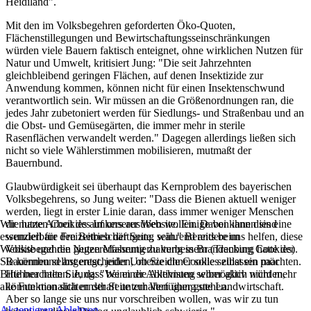
Heidiland".
Mit den im Volksbegehren geforderten Öko-Quoten,
Flächenstillegungen und Bewirtschaftungsseinschränkungen
würden viele Bauern faktisch enteignet, ohne wirklichen Nutzen für
Natur und Umwelt, kritisiert Jung: "Die seit Jahrzehnten
gleichbleibend geringen Flächen, auf denen Insektizide zur
Anwendung kommen, können nicht für einen Insektenschwund
verantwortlich sein. Wir müssen an die Größenordnungen ran, die
jedes Jahr zubetoniert werden für Siedlungs- und Straßenbau und an
die Obst- und Gemüsegärten, die immer mehr in sterile
Rasenflächen verwandelt werden." Dagegen allerdings ließen sich
nicht so viele Wählerstimmen mobilisieren, mutmaßt der
Bauernbund.
Glaubwürdigkeit sei überhaupt das Kernproblem des bayerischen
Volksbegehrens, so Jung weiter: "Dass die Bienen aktuell weniger
werden, liegt in erster Linie daran, dass immer weniger Menschen
die harte Arbeit des Imkers ausüben wollen. Dabei kann dies eine
Wir nutzen Cookies auf unserer Website. Einige von ihnen sind
wunderbare Freizeitbeschäftigung sein." Bereits beim
essenziell für den Betrieb der Seite, während andere uns helfen, diese
Volksbegehren gegen Massentierhaltung in Brandenburg hatte der
Website und die Nutzererfahrung zu verbessern (Tracking Cookies).
Bauernbund angeregt, jeder Unterzeichner solle selbst ein paar
Sie können selbst entscheiden, ob Sie die Cookies zulassen möchten.
Hühner halten. Jung: "Wenn die Aktivisten selber aktiv würden,
Bitte beachten Sie, dass bei einer Ablehnung womöglich nicht mehr
könnte man sich ernsthaft unterhalten über gute Landwirtschaft.
alle Funktionalitäten der Seite zur Verfügung stehen.
Aber so lange sie uns nur vorschreiben wollen, was wir zu tun
Akzeptieren
Ablehnen