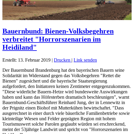
Bauernbund: Bienen-Volksbegehren
verbreitet "Horrorszenarien im
Heidiland"
Erstellt: 13. Februar 2019
|
Drucken
|
Link senden
Der Bauernbund Brandenburg hat den bayerischen Bauern seine
Solidarität im Widerstand gegen das Volksbegehren "Rettet die
Bienen" zugesichert und die bayerische Staatsregierung
aufgefordert, den Initiatoren keinen Zentimeter entgegenzukommen.
"Diese widerliche Bauern-Hetze wird bundesweite Auswirkungen
haben und kann das Höfesterben dramatisch beschleunigen", warnt
Bauernbund-Geschäftsführer Reinhard Jung, der in Lennewitz in
der Prignitz einen Biohof mit Mutterkühen bewirtschaftet. "Dass
ausgerechnet in einer durch viele bäuerliche Familienbetriebe sowie
kleinteilige Wiesen und Felder geprägten Region mit hohem
Tourismuswert solche Parolen geglaubt würden sei erschreckend,
meint der 53jährige Landwirt und spricht von "Horrorszenarien im