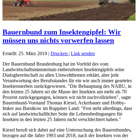
Bauernbund zum Insektengipfel: Wir
müssen uns nichts vorwerfen lassen
Erstellt: 25. März 2019
|
Drucken
|
Link senden
Der Bauernbund Brandenburg hat im Vorfeld des vom
Landwirtschaftsministerium einberufenen Insektengipfels seine
Dialogbereitschaft zu allen Umweltthemen erklärt, aber jede
Verantwortung des Berufsstandes für ein wie auch immer geartetes
Insektensterben zurückgewiesen. "Die Behauptung des NABU, in
den letzten 25 Jahren sei die Masse der Insekten um mehr als 70
Prozent zurückgegangen, können wir nicht nachvollziehen", sagte
Bauernbund-Vorstand Thomas Kiesel, Ackerbauer und Hobby-
Imker aus Barsikow im Ruppiner Land: "Fest steht allerdings, dass
sich auf landwirtschaftlicher Seite die Lebensbedingungen für
Insekten in den letzten 25 Jahren nicht verschlechtert haben."
Kiesel beruft sich dabei auf eine Untersuchung des Bauernbundes,
bezogen auf die Jahre 1993 und 2018, nach der Insekten von der