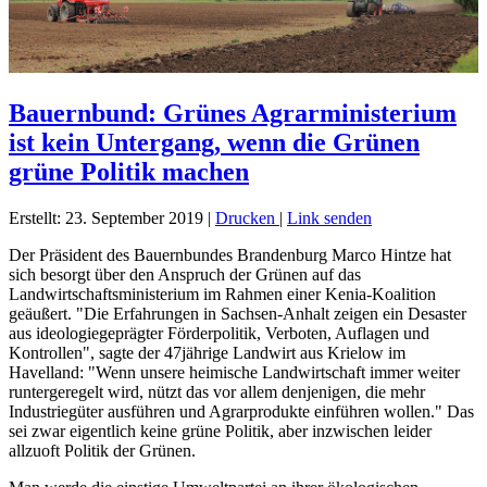
Bauernbund: Grünes Agrarministerium
ist kein Untergang, wenn die Grünen
grüne Politik machen
Erstellt: 23. September 2019
|
Drucken
|
Link senden
Der Präsident des Bauernbundes Brandenburg Marco Hintze hat
sich besorgt über den Anspruch der Grünen auf das
Landwirtschaftsministerium im Rahmen einer Kenia-Koalition
geäußert. "Die Erfahrungen in Sachsen-Anhalt zeigen ein Desaster
aus ideologiegeprägter Förderpolitik, Verboten, Auflagen und
Kontrollen", sagte der 47jährige Landwirt aus Krielow im
Havelland: "Wenn unsere heimische Landwirtschaft immer weiter
runtergeregelt wird, nützt das vor allem denjenigen, die mehr
Industriegüter ausführen und Agrarprodukte einführen wollen." Das
sei zwar eigentlich keine grüne Politik, aber inzwischen leider
allzuoft Politik der Grünen.