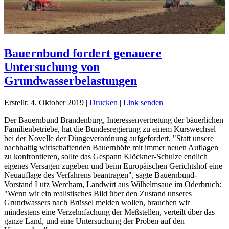
Bauernbund fordert genauere
Untersuchung von
Grundwasserbelastungen
Erstellt: 4. Oktober 2019
|
Drucken
|
Link senden
Der Bauernbund Brandenburg, Interessenvertretung der bäuerlichen
Familienbetriebe, hat die Bundesregierung zu einem Kurswechsel
bei der Novelle der Düngeverordnung aufgefordert. "Statt unsere
nachhaltig wirtschaftenden Bauernhöfe mit immer neuen Auflagen
zu konfrontieren, sollte das Gespann Klöckner-Schulze endlich
eigenes Versagen zugeben und beim Europäischen Gerichtshof eine
Neuauflage des Verfahrens beantragen", sagte Bauernbund-
Vorstand Lutz Wercham, Landwirt aus Wilhelmsaue im Oderbruch:
"Wenn wir ein realistisches Bild über den Zustand unseres
Grundwassers nach Brüssel melden wollen, brauchen wir
mindestens eine Verzehnfachung der Meßstellen, verteilt über das
ganze Land, und eine Untersuchung der Proben auf den