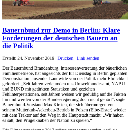
Bauernbund zur Demo in Berlin: Klare
Forderungen der deutschen Bauern an
die Politik
Erstellt: 24. November 2019
|
Drucken
|
Link senden
Der Bauernbund Brandenburg, Interessenvertretung der bäuerlichen
Familienbetriebe, hat angesichts der für Dienstag in Berlin geplanten
Demonstration tausender Landwirte von der Politik mehr Ehrlichkeit
gefordert. „Seit Jahren verleumden uns Umweltbundesamt, NABU
und BUND mit getürkten Statistiken und gezielten
Fehlinterpretationen, seit Jahren weisen wir geduldig auf die Fakten
hin und werden von der Bundesregierung doch nicht gehört“, sagte
Bauernbund-Vorstand Max Kirsten, der sich übermorgen von
seinem Mutterkuh-Ackerbau-Betrieb in Polzen (Elbe-Elster) wieder
mit dem Traktor auf den Weg in die Hauptstadt macht: „Wir haben
es satt, den Prügelknaben der Nation zu spielen.“