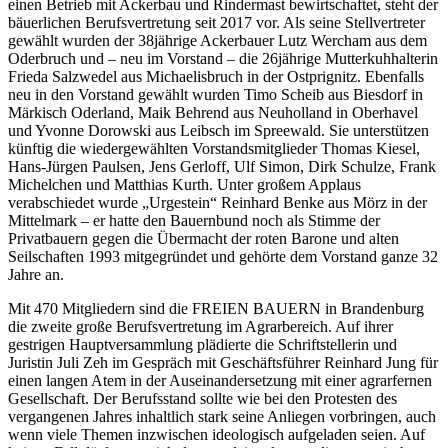
einen Betrieb mit Ackerbau und Rindermast bewirtschaftet, steht der
bäuerlichen Berufsvertretung seit 2017 vor. Als seine Stellvertreter
gewählt wurden der 38jährige Ackerbauer Lutz Wercham aus dem
Oderbruch und – neu im Vorstand – die 26jährige Mutterkuhhalterin
Frieda Salzwedel aus Michaelisbruch in der Ostprignitz. Ebenfalls
neu in den Vorstand gewählt wurden Timo Scheib aus Biesdorf in
Märkisch Oderland, Maik Behrend aus Neuholland in Oberhavel
und Yvonne Dorowski aus Leibsch im Spreewald. Sie unterstützen
künftig die wiedergewählten Vorstandsmitglieder Thomas Kiesel,
Hans-Jürgen Paulsen, Jens Gerloff, Ulf Simon, Dirk Schulze, Frank
Michelchen und Matthias Kurth. Unter großem Applaus
verabschiedet wurde „Urgestein“ Reinhard Benke aus Mörz in der
Mittelmark – er hatte den Bauernbund noch als Stimme der
Privatbauern gegen die Übermacht der roten Barone und alten
Seilschaften 1993 mitgegründet und gehörte dem Vorstand ganze 32
Jahre an.
Mit 470 Mitgliedern sind die FREIEN BAUERN in Brandenburg
die zweite große Berufsvertretung im Agrarbereich. Auf ihrer
gestrigen Hauptversammlung plädierte die Schriftstellerin und
Juristin Juli Zeh im Gespräch mit Geschäftsführer Reinhard Jung für
einen langen Atem in der Auseinandersetzung mit einer agrarfernen
Gesellschaft. Der Berufsstand sollte wie bei den Protesten des
vergangenen Jahres inhaltlich stark seine Anliegen vorbringen, auch
wenn viele Themen inzwischen ideologisch aufgeladen seien. Auf