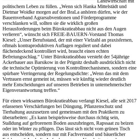
Landwirtschaft mit
politischem Leben zu füllen. „Wenn sich Hanka Mittelstädt und
Dietmar Woidke morgen auf der BraLa anhören dürfen, wie der
Bauernverband Agrarsubventionen und Förderprogramme
verschlanken will, sollten sie die wirklich großen
Herausforderungen beim Bürokratieabbau nicht aus den Augen
verlieren“, wünscht sich FREIE-BAUERN-Vorstand Thomas
Kiesel: „Unser Berufsstand, der mit einer Vielzahl an praxisfernen,
oftmals kontraproduktiven Auflagen reguliert und dabei
flächendeckend kontrolliert wird, braucht einen echten
Befreiungsschlag.“ Unter Bürokratieabbau versteht der 54jährige
Ackerbauer aus Barsikow in der Prignitz deshalb ausdrücklich nicht
die technische Optimierung von Kontrollmechanismen, sondern eine
spürbare Verringerung der Regelungsdichte: „Wenn das mit dem
Vertrauen ernst gemeint ist, müssen wir künftig wieder deutlich
mehr Entscheidungen auf unseren Betrieben in unternehmerischer
Eigenverantwortung treffen.“
Für einen wirksamen Bürokratieabbau verlangt Kiesel, alle seit 2017
erlassenen Verschärfungen bei Düngung, Pflanzenschutz und
Tierhaltung auszusetzen und gemeinsam mit den Praktikern zu
überarbeiten: „Es kann beispielsweise durchaus richtig sein,
Stalldung auf gefrorenem Boden auszubringen, Rapssaat zu beizen
oder im Winter zu pflügen. Das lässt sich nicht vom grünen Tisch
aus entscheiden, sondern nur mit Fachverstand und bäuerlicher