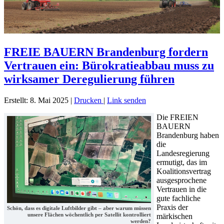
FREIE BAUERN Brandenburg fordern
Vertrauen ein: Bürokratieabbau muss zu
wirksamer Deregulierung führen
Erstellt: 8. Mai 2025
|
Drucken
|
Link senden
Die FREIEN
BAUERN
Brandenburg haben
die
Landesregierung
ermutigt, das im
Koalitionsvertrag
ausgesprochene
Vertrauen in die
gute fachliche
Praxis der
Schön, dass es digitale Luftbilder gibt – aber warum müssen
unsere Flächen wöchentlich per Satellit kontrolliert
märkischen
werden?