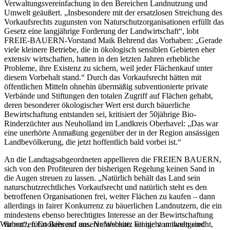
Verwaltungsvereinfachung in den Bereichen Landnutzung und
Umwelt geäußert. „Insbesondere mit der ersatzlosen Streichung des
Vorkaufsrechts zugunsten von Naturschutzorganisationen erfüllt das
Gesetz eine langjährige Forderung der Landwirtschaft“, lobt
FREIE-BAUERN-Vorstand Maik Behrend das Vorhaben: „Gerade
viele kleinere Betriebe, die in ökologisch sensiblen Gebieten eher
extensiv wirtschaften, hatten in den letzten Jahren erhebliche
Probleme, ihre Existenz zu sichern, weil jeder Flächenkauf unter
diesem Vorbehalt stand.“ Durch das Vorkaufsrecht hätten mit
öffentlichen Mitteln ohnehin übermäßig subventionierte private
Verbände und Stiftungen den totalen Zugriff auf Flächen gehabt,
deren besonderer ökologischer Wert erst durch bäuerliche
Bewirtschaftung entstanden sei, kritisiert der 50jährige Bio-
Rinderzüchter aus Neuholland im Landkreis Oberhavel: „Das war
eine unerhörte Anmaßung gegenüber der in der Region ansässigen
Landbevölkerung, die jetzt hoffentlich bald vorbei ist.“
An die Landtagsabgeordneten appellieren die FREIEN BAUERN,
sich von den Profiteuren der bisherigen Regelung keinen Sand in
die Augen streuen zu lassen. „Natürlich behält das Land sein
naturschutzrechtliches Vorkaufsrecht und natürlich steht es den
betroffenen Organisationen frei, weiter Flächen zu kaufen – dann
allerdings in fairer Konkurrenz zu bäuerlichen Landnutzern, die ein
mindestens ebenso berechtigtes Interesse an der Bewirtschaftung
haben“, führt Behrend aus. Naturschutz sei nicht umweltgerecht,
Wir nutzen Cookies auf unserer Website. Einige von ihnen sind