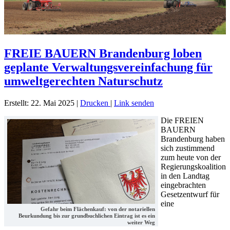
FREIE BAUERN Brandenburg loben
geplante Verwaltungsvereinfachung für
umweltgerechten Naturschutz
Erstellt: 22. Mai 2025
|
Drucken
|
Link senden
Die FREIEN
BAUERN
Brandenburg haben
sich zustimmend
zum heute von der
Regierungskoalition
in den Landtag
eingebrachten
Gesetzentwurf für
eine
Gefahr beim Flächenkauf: von der notariellen
Beurkundung bis zur grundbuchlichen Eintrag ist es ein
weiter Weg