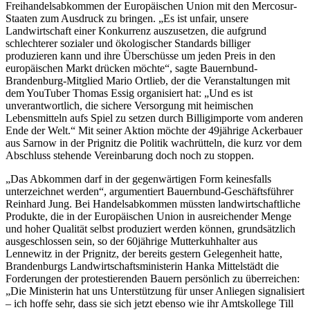
Freihandelsabkommen der Europäischen Union mit den Mercosur-
Staaten zum Ausdruck zu bringen. „Es ist unfair, unsere
Landwirtschaft einer Konkurrenz auszusetzen, die aufgrund
schlechterer sozialer und ökologischer Standards billiger
produzieren kann und ihre Überschüsse um jeden Preis in den
europäischen Markt drücken möchte“, sagte Bauernbund-
Brandenburg-Mitglied Mario Ortlieb, der die Veranstaltungen mit
dem YouTuber Thomas Essig organisiert hat: „Und es ist
unverantwortlich, die sichere Versorgung mit heimischen
Lebensmitteln aufs Spiel zu setzen durch Billigimporte vom anderen
Ende der Welt.“ Mit seiner Aktion möchte der 49jährige Ackerbauer
aus Sarnow in der Prignitz die Politik wachrütteln, die kurz vor dem
Abschluss stehende Vereinbarung doch noch zu stoppen.
„Das Abkommen darf in der gegenwärtigen Form keinesfalls
unterzeichnet werden“, argumentiert Bauernbund-Geschäftsführer
Reinhard Jung. Bei Handelsabkommen müssten landwirtschaftliche
Produkte, die in der Europäischen Union in ausreichender Menge
und hoher Qualität selbst produziert werden können, grundsätzlich
ausgeschlossen sein, so der 60jährige Mutterkuhhalter aus
Lennewitz in der Prignitz, der bereits gestern Gelegenheit hatte,
Brandenburgs Landwirtschaftsministerin Hanka Mittelstädt die
Forderungen der protestierenden Bauern persönlich zu überreichen:
„Die Ministerin hat uns Unterstützung für unser Anliegen signalisiert
– ich hoffe sehr, dass sie sich jetzt ebenso wie ihr Amtskollege Till