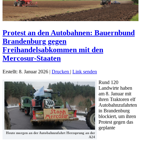
Protest an den Autobahnen: Bauernbund
Brandenburg gegen
Freihandelsabkommen mit den
Mercosur-Staaten
Erstellt: 8. Januar 2026
|
Drucken
|
Link senden
Rund 120
Landwirte haben
am 8. Januar mit
ihren Traktoren elf
Autobahnzufahrten
in Brandenburg
blockiert, um ihren
Protest gegen das
geplante
Heute morgen an der Autobahnzufahrt Herzsprung an der
A24