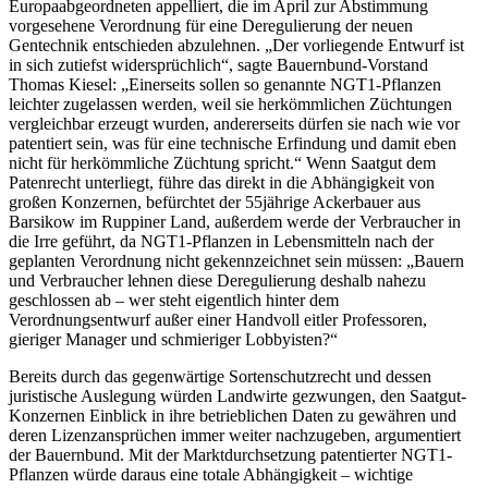
Europaabgeordneten appelliert, die im April zur Abstimmung
vorgesehene Verordnung für eine Deregulierung der neuen
Gentechnik entschieden abzulehnen. „Der vorliegende Entwurf ist
in sich zutiefst widersprüchlich“, sagte Bauernbund-Vorstand
Thomas Kiesel: „Einerseits sollen so genannte NGT1-Pflanzen
leichter zugelassen werden, weil sie herkömmlichen Züchtungen
vergleichbar erzeugt wurden, andererseits dürfen sie nach wie vor
patentiert sein, was für eine technische Erfindung und damit eben
nicht für herkömmliche Züchtung spricht.“ Wenn Saatgut dem
Patenrecht unterliegt, führe das direkt in die Abhängigkeit von
großen Konzernen, befürchtet der 55jährige Ackerbauer aus
Barsikow im Ruppiner Land, außerdem werde der Verbraucher in
die Irre geführt, da NGT1-Pflanzen in Lebensmitteln nach der
geplanten Verordnung nicht gekennzeichnet sein müssen: „Bauern
und Verbraucher lehnen diese Deregulierung deshalb nahezu
geschlossen ab – wer steht eigentlich hinter dem
Verordnungsentwurf außer einer Handvoll eitler Professoren,
gieriger Manager und schmieriger Lobbyisten?“
Bereits durch das gegenwärtige Sortenschutzrecht und dessen
juristische Auslegung würden Landwirte gezwungen, den Saatgut-
Konzernen Einblick in ihre betrieblichen Daten zu gewähren und
deren Lizenzansprüchen immer weiter nachzugeben, argumentiert
der Bauernbund. Mit der Marktdurchsetzung patentierter NGT1-
Pflanzen würde daraus eine totale Abhängigkeit – wichtige