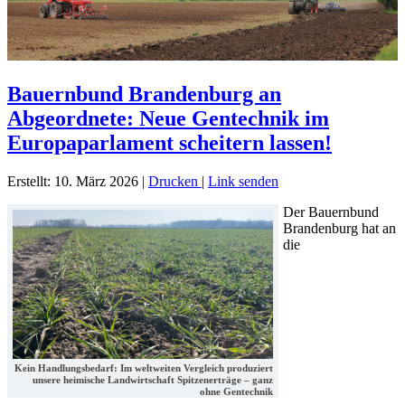
Bauernbund Brandenburg an
Abgeordnete: Neue Gentechnik im
Europaparlament scheitern lassen!
Erstellt: 10. März 2026
|
Drucken
|
Link senden
Der Bauernbund
Brandenburg hat an
die
Kein Handlungsbedarf: Im weltweiten Vergleich produziert
unsere heimische Landwirtschaft Spitzenerträge – ganz
ohne Gentechnik