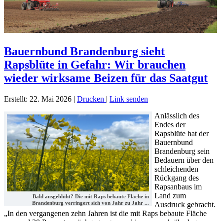
Bauernbund Brandenburg sieht
Rapsblüte in Gefahr: Wir brauchen
wieder wirksame Beizen für das Saatgut
Erstellt: 22. Mai 2026
|
Drucken
|
Link senden
Anlässlich des
Endes der
Rapsblüte hat der
Bauernbund
Brandenburg sein
Bedauern über den
schleichenden
Rückgang des
Rapsanbaus im
Land zum
Bald ausgeblüht? Die mit Raps bebaute Fläche in
Brandenburg verringert sich von Jahr zu Jahr ...
Ausdruck gebracht.
„In den vergangenen zehn Jahren ist die mit Raps bebaute Fläche