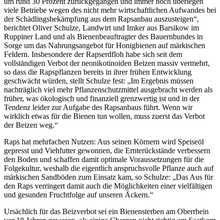
um rund 30 Prozent zurückgegangen und immer noch überlegen
viele Betriebe wegen des nicht mehr wirtschaftlichen Aufwandes bei
der Schädlingsbekämpfung aus dem Rapsanbau auszusteigen“,
berichtet Oliver Schulze, Landwirt und Imker aus Barsikow im
Ruppiner Land und als Bienenbeauftragter des Bauernbundes in
Sorge um das Nahrungsangebot für Honigbienen auf märkischen
Feldern. Insbesondere der Rapserdfloh habe sich seit dem
vollständigen Verbot der neonikotinoiden Beizen massiv vermehrt,
so dass die Rapspflanzen bereits in ihrer frühen Entwicklung
geschwächt würden, stellt Schulze fest: „Im Ergebnis müssen
nachträglich viel mehr Pflanzenschutzmittel ausgebracht werden als
früher, was ökologisch und finanziell grenzwertig ist und in der
Tendenz leider zur Aufgabe des Rapsanbaus führt. Wenn wir
wirklich etwas für die Bienen tun wollen, muss zuerst das Verbot
der Beizen weg.“
Raps hat mehrfachen Nutzen: Aus seinen Körnern wird Speiseöl
gepresst und Viehfutter gewonnen, die Ernterückstände verbessern
den Boden und schaffen damit optimale Voraussetzungen für die
Folgekultur, weshalb die eigentlich anspruchsvolle Pflanze auch auf
märkischen Sandböden zum Einsatz kam, so Schulze: „Das Aus für
den Raps verringert damit auch die Möglichkeiten einer vielfältigen
und gesunden Fruchtfolge auf unseren Äckern.“
Ursächlich für das Beizverbot sei ein Bienensterben am Oberrhein