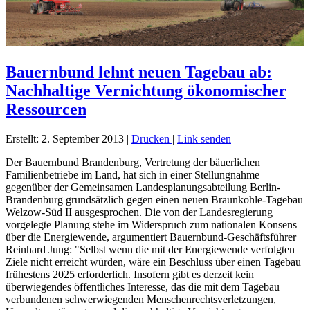
Bauernbund lehnt neuen Tagebau ab:
Nachhaltige Vernichtung ökonomischer
Ressourcen
Erstellt: 2. September 2013
|
Drucken
|
Link senden
Der Bauernbund Brandenburg, Vertretung der bäuerlichen
Familienbetriebe im Land, hat sich in einer Stellungnahme
gegenüber der Gemeinsamen Landesplanungsabteilung Berlin-
Brandenburg grundsätzlich gegen einen neuen Braunkohle-Tagebau
Welzow-Süd II ausgesprochen. Die von der Landesregierung
vorgelegte Planung stehe im Widerspruch zum nationalen Konsens
über die Energiewende, argumentiert Bauernbund-Geschäftsführer
Reinhard Jung: "Selbst wenn die mit der Energiewende verfolgten
Ziele nicht erreicht würden, wäre ein Beschluss über einen Tagebau
frühestens 2025 erforderlich. Insofern gibt es derzeit kein
überwiegendes öffentliches Interesse, das die mit dem Tagebau
verbundenen schwerwiegenden Menschenrechtsverletzungen,