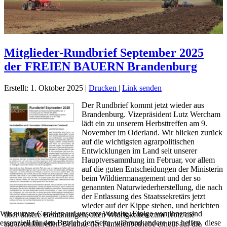
Mitglieder-Rundbrief September 2025
der FREIEN BAUERN Brandenburg
Erstellt: 1. Oktober 2025
|
Drucken
|
Link senden
Der Rundbrief kommt jetzt wieder aus
Brandenburg. Vizepräsident Lutz Wercham
lädt ein zu unserem Herbsttreffen am 9.
November im Oderland. Wir blicken zurück
auf die wichtigsten agrarpolitischen
Entwicklungen im Land seit unserer
Hauptversammlung im Februar, vor allem
auf die guten Entscheidungen der Ministerin
beim Wildtiermanagement und der so
genannten Naturwiederherstellung, die nach
der Entlassung des Staatssekretärs jetzt
wieder auf der Kippe stehen, und berichten
Wir nutzen Cookies auf unserer Website. Einige von ihnen sind
über unsere Bemühungen, allen Widrigkeiten zum Trotz die
essenziell für den Betrieb der Seite, während andere uns helfen, diese
agrarstrukturellen Belange der Familienbetriebe erneut auf die