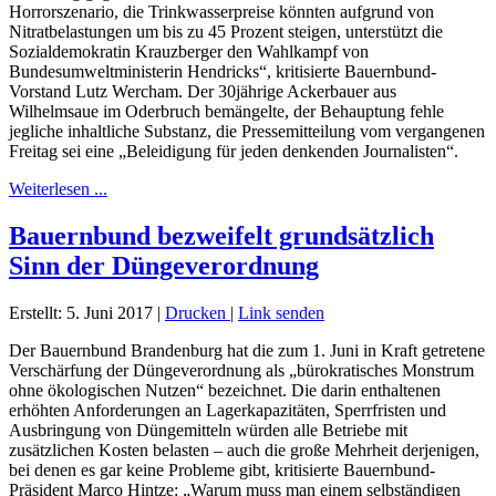
Horrorszenario, die Trinkwasserpreise könnten aufgrund von
Nitratbelastungen um bis zu 45 Prozent steigen, unterstützt die
Sozialdemokratin Krauzberger den Wahlkampf von
Bundesumweltministerin Hendricks“, kritisierte Bauernbund-
Vorstand Lutz Wercham. Der 30jährige Ackerbauer aus
Wilhelmsaue im Oderbruch bemängelte, der Behauptung fehle
jegliche inhaltliche Substanz, die Pressemitteilung vom vergangenen
Freitag sei eine „Beleidigung für jeden denkenden Journalisten“.
Weiterlesen ...
Bauernbund bezweifelt grundsätzlich
Sinn der Düngeverordnung
Erstellt: 5. Juni 2017
|
Drucken
|
Link senden
Der Bauernbund Brandenburg hat die zum 1. Juni in Kraft getretene
Verschärfung der Düngeverordnung als „bürokratisches Monstrum
ohne ökologischen Nutzen“ bezeichnet. Die darin enthaltenen
erhöhten Anforderungen an Lagerkapazitäten, Sperrfristen und
Ausbringung von Düngemitteln würden alle Betriebe mit
zusätzlichen Kosten belasten – auch die große Mehrheit derjenigen,
bei denen es gar keine Probleme gibt, kritisierte Bauernbund-
Präsident Marco Hintze: „Warum muss man einem selbständigen