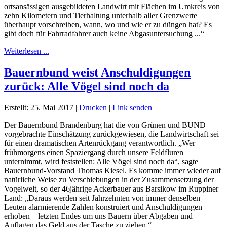
ortsansässigen ausgebildeten Landwirt mit Flächen im Umkreis von
zehn Kilometern und Tierhaltung unterhalb aller Grenzwerte
überhaupt vorschreiben, wann, wo und wie er zu düngen hat? Es
gibt doch für Fahrradfahrer auch keine Abgasuntersuchung ...“
Weiterlesen ...
Bauernbund weist Anschuldigungen
zurück: Alle Vögel sind noch da
Erstellt: 25. Mai 2017
|
Drucken
|
Link senden
Der Bauernbund Brandenburg hat die von Grünen und BUND
vorgebrachte Einschätzung zurückgewiesen, die Landwirtschaft sei
für einen dramatischen Artenrückgang verantwortlich. „Wer
frühmorgens einen Spaziergang durch unsere Feldfluren
unternimmt, wird feststellen: Alle Vögel sind noch da“, sagte
Bauernbund-Vorstand Thomas Kiesel. Es komme immer wieder auf
natürliche Weise zu Verschiebungen in der Zusammensetzung der
Vogelwelt, so der 46jährige Ackerbauer aus Barsikow im Ruppiner
Land: „Daraus werden seit Jahrzehnten von immer denselben
Leuten alarmierende Zahlen konstruiert und Anschuldigungen
erhoben – letzten Endes um uns Bauern über Abgaben und
Auflagen das Geld aus der Tasche zu ziehen.“