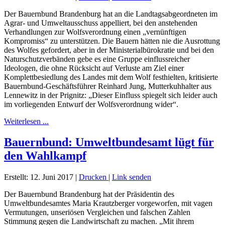
Der Bauernbund Brandenburg hat an die Landtagsabgeordneten im
Agrar- und Umweltausschuss appelliert, bei den anstehenden
Verhandlungen zur Wolfsverordnung einen „vernünftigen
Kompromiss“ zu unterstützen. Die Bauern hätten nie die Ausrottung
des Wolfes gefordert, aber in der Ministerialbürokratie und bei den
Naturschutzverbänden gebe es eine Gruppe einflussreicher
Ideologen, die ohne Rücksicht auf Verluste am Ziel einer
Komplettbesiedlung des Landes mit dem Wolf festhielten, kritisierte
Bauernbund-Geschäftsführer Reinhard Jung, Mutterkuhhalter aus
Lennewitz in der Prignitz: „Dieser Einfluss spiegelt sich leider auch
im vorliegenden Entwurf der Wolfsverordnung wider“.
Weiterlesen ...
Bauernbund: Umweltbundesamt lügt für
den Wahlkampf
Erstellt: 12. Juni 2017
|
Drucken
|
Link senden
Der Bauernbund Brandenburg hat der Präsidentin des
Umweltbundesamtes Maria Krautzberger vorgeworfen, mit vagen
Vermutungen, unseriösen Vergleichen und falschen Zahlen
Stimmung gegen die Landwirtschaft zu machen. „Mit ihrem