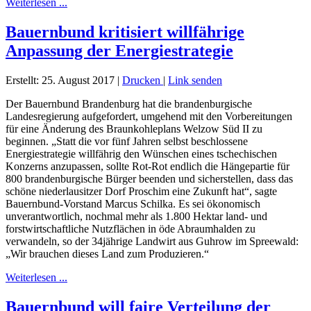
Weiterlesen ...
Bauernbund kritisiert willfährige
Anpassung der Energiestrategie
Erstellt: 25. August 2017
|
Drucken
|
Link senden
Der Bauernbund Brandenburg hat die brandenburgische
Landesregierung aufgefordert, umgehend mit den Vorbereitungen
für eine Änderung des Braunkohleplans Welzow Süd II zu
beginnen. „Statt die vor fünf Jahren selbst beschlossene
Energiestrategie willfährig den Wünschen eines tschechischen
Konzerns anzupassen, sollte Rot-Rot endlich die Hängepartie für
800 brandenburgische Bürger beenden und sicherstellen, dass das
schöne niederlausitzer Dorf Proschim eine Zukunft hat“, sagte
Bauernbund-Vorstand Marcus Schilka. Es sei ökonomisch
unverantwortlich, nochmal mehr als 1.800 Hektar land- und
forstwirtschaftliche Nutzflächen in öde Abraumhalden zu
verwandeln, so der 34jährige Landwirt aus Guhrow im Spreewald:
„Wir brauchen dieses Land zum Produzieren.“
Weiterlesen ...
Bauernbund will faire Verteilung der