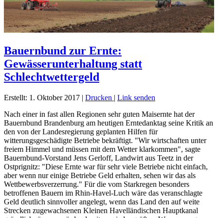
Bauernbund zur Ernte:
Gewässerunterhaltung statt
Schlechtwettergeld
Erstellt: 1. Oktober 2017
|
Drucken
|
Link senden
Nach einer in fast allen Regionen sehr guten Maisernte hat der
Bauernbund Brandenburg am heutigen Erntedanktag seine Kritik an
den von der Landesregierung geplanten Hilfen für
witterungsgeschädigte Betriebe bekräftigt. "Wir wirtschaften unter
freiem Himmel und müssen mit dem Wetter klarkommen", sagte
Bauernbund-Vorstand Jens Gerloff, Landwirt aus Teetz in der
Ostprignitz: "Diese Ernte war für sehr viele Betriebe nicht einfach,
aber wenn nur einige Betriebe Geld erhalten, sehen wir das als
Wettbewerbsverzerrung." Für die vom Starkregen besonders
betroffenen Bauern im Rhin-Havel-Luch wäre das veranschlagte
Geld deutlich sinnvoller angelegt, wenn das Land den auf weite
Strecken zugewachsenen Kleinen Havelländischen Hauptkanal