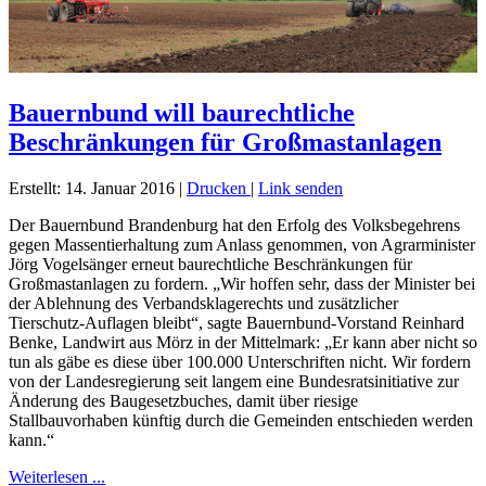
Bauernbund will baurechtliche
Beschränkungen für Großmastanlagen
Erstellt: 14. Januar 2016
|
Drucken
|
Link senden
Der Bauernbund Brandenburg hat den Erfolg des Volksbegehrens
gegen Massentierhaltung zum Anlass genommen, von Agrarminister
Jörg Vogelsänger erneut baurechtliche Beschränkungen für
Großmastanlagen zu fordern. „Wir hoffen sehr, dass der Minister bei
der Ablehnung des Verbandsklagerechts und zusätzlicher
Tierschutz-Auflagen bleibt“, sagte Bauernbund-Vorstand Reinhard
Benke, Landwirt aus Mörz in der Mittelmark: „Er kann aber nicht so
tun als gäbe es diese über 100.000 Unterschriften nicht. Wir fordern
von der Landesregierung seit langem eine Bundesratsinitiative zur
Änderung des Baugesetzbuches, damit über riesige
Stallbauvorhaben künftig durch die Gemeinden entschieden werden
kann.“
Weiterlesen ...