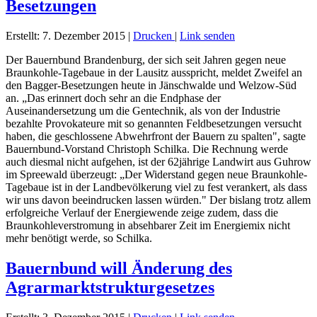
Besetzungen
Erstellt: 7. Dezember 2015
|
Drucken
|
Link senden
Der Bauernbund Brandenburg, der sich seit Jahren gegen neue
Braunkohle-Tagebaue in der Lausitz ausspricht, meldet Zweifel an
den Bagger-Besetzungen heute in Jänschwalde und Welzow-Süd
an. „Das erinnert doch sehr an die Endphase der
Auseinandersetzung um die Gentechnik, als von der Industrie
bezahlte Provokateure mit so genannten Feldbesetzungen versucht
haben, die geschlossene Abwehrfront der Bauern zu spalten", sagte
Bauernbund-Vorstand Christoph Schilka. Die Rechnung werde
auch diesmal nicht aufgehen, ist der 62jährige Landwirt aus Guhrow
im Spreewald überzeugt: „Der Widerstand gegen neue Braunkohle-
Tagebaue ist in der Landbevölkerung viel zu fest verankert, als dass
wir uns davon beeindrucken lassen würden." Der bislang trotz allem
erfolgreiche Verlauf der Energiewende zeige zudem, dass die
Braunkohleverstromung in absehbarer Zeit im Energiemix nicht
mehr benötigt werde, so Schilka.
Bauernbund will Änderung des
Agrarmarktstrukturgesetzes