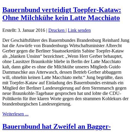
Bauernbund verteidigt Toepfer-Kataw:
Ohne Milchkühe kein Latte Macchiato
Erstellt: 3. Januar 2016
|
Drucken
|
Link senden
Der Geschäftsführer des Bauernbundes Brandenburg Reinhard Jung
hat die Anwürfe von Brandenburgs Wirtschaftsminister Albrecht
Gerber gegen die Berliner Staatssekretärin Sabine Toepfer-Kataw
als „blanken Unsinn“ bezeichnet: „Wenn Herr Gerber behauptet,
ohne Lausitzer Braunkohle bliebe in Berlin der Latte Macchiato
kalt, dann gäbe es ohne die Milchkühe unseres Mitglieds Guido
Dammaschke aus Atterwasch, dessen Betrieb Gerber abbaggern
will, ohnehin keinen Latte Macchiato mehr.“ Jung begrüßte, dass
mit Toepfer-Kataw auf Einladung des Bauernbundes erstmals ein
Mitglied der Berliner Landesregierung auf dem Sternmarsch gegen
neue Braunkohle-Tagebaue gesprochen hat und lobte die CDU-
Politikerin für ihre klaren Worte gegen den strammen Kohlekurs der
brandenburgischen Landesregierung.
Weiterlesen ...
Bauernbund hat Zweifel an Bagger-