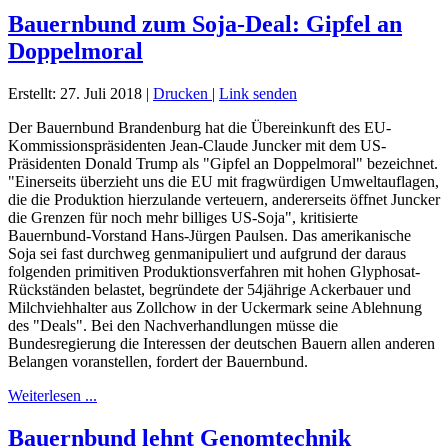
Bauernbund zum Soja-Deal: Gipfel an
Doppelmoral
Erstellt: 27. Juli 2018
|
Drucken
|
Link senden
Der Bauernbund Brandenburg hat die Übereinkunft des EU-
Kommissionspräsidenten Jean-Claude Juncker mit dem US-
Präsidenten Donald Trump als "Gipfel an Doppelmoral" bezeichnet.
"Einerseits überzieht uns die EU mit fragwürdigen Umweltauflagen,
die die Produktion hierzulande verteuern, andererseits öffnet Juncker
die Grenzen für noch mehr billiges US-Soja", kritisierte
Bauernbund-Vorstand Hans-Jürgen Paulsen. Das amerikanische
Soja sei fast durchweg genmanipuliert und aufgrund der daraus
folgenden primitiven Produktionsverfahren mit hohen Glyphosat-
Rückständen belastet, begründete der 54jährige Ackerbauer und
Milchviehhalter aus Zollchow in der Uckermark seine Ablehnung
des "Deals". Bei den Nachverhandlungen müsse die
Bundesregierung die Interessen der deutschen Bauern allen anderen
Belangen voranstellen, fordert der Bauernbund.
Weiterlesen ...
Bauernbund lehnt Genomtechnik