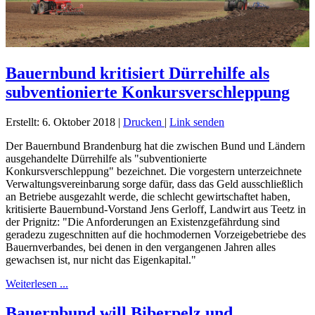
Bauernbund kritisiert Dürrehilfe als
subventionierte Konkursverschleppung
Erstellt: 6. Oktober 2018
|
Drucken
|
Link senden
Der Bauernbund Brandenburg hat die zwischen Bund und Ländern
ausgehandelte Dürrehilfe als "subventionierte
Konkursverschleppung" bezeichnet. Die vorgestern unterzeichnete
Verwaltungsvereinbarung sorge dafür, dass das Geld ausschließlich
an Betriebe ausgezahlt werde, die schlecht gewirtschaftet haben,
kritisierte Bauernbund-Vorstand Jens Gerloff, Landwirt aus Teetz in
der Prignitz: "Die Anforderungen an Existenzgefährdung sind
geradezu zugeschnitten auf die hochmodernen Vorzeigebetriebe des
Bauernverbandes, bei denen in den vergangenen Jahren alles
gewachsen ist, nur nicht das Eigenkapital."
Weiterlesen ...
Bauernbund will Biberpelz und