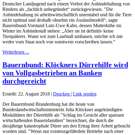
Deutscher Landjugend nach einem Verbot der Anbindehaltung von
Rindern als „fachlich unbegründet“ zurückgewiesen. "Die
Anbindehaltung ist arbeitswirtschaftlich unrentabel und für die Tiere
nicht optimal und deshalb ohnehin ein Auslaufmodell“, sagte
Bauernbund-Vorstand Lutz-Uwe Kahn, dessen Mutterkühe im
Winter im Anbindestall stehen: „Aber sie ist definitiv keine
Tierquälerei. Wann wir zum Laufstall umbauen, möchte ich mir
weder vom Staat noch von sonstwem vorschreiben lassen.“
Weiterlesen ...
Bauernbund: Klöckners Dürrehilfe wird
von Vollgasbetrieben an Banken
durchgereicht
Erstellt: 22. August 2018
|
Drucken
|
Link senden
Der Bauernbund Brandenburg hat die heute von
Bundeslandwirtschaftsministerin Julia Klöckner angekündigten
Modalitäten der Dürrehilfe als "Schlag ins Gesicht aller sparsam
wirtschaftenden Bauernfamilien" bezeichnet, die durch die
diesjährige katastrophale Dürre um den Ertrag ihrer Arbeit gebracht
worden sind. "Wenn nur existenzgefährdete Betriebe nach einer