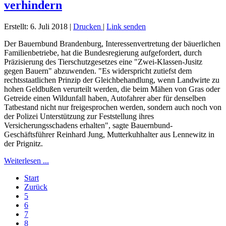
verhindern
Erstellt: 6. Juli 2018
|
Drucken
|
Link senden
Der Bauernbund Brandenburg, Interessenvertretung der bäuerlichen
Familienbetriebe, hat die Bundesregierung aufgefordert, durch
Präzisierung des Tierschutzgesetzes eine "Zwei-Klassen-Jusitz
gegen Bauern" abzuwenden. "Es widerspricht zutiefst dem
rechtsstaatlichen Prinzip der Gleichbehandlung, wenn Landwirte zu
hohen Geldbußen verurteilt werden, die beim Mähen von Gras oder
Getreide einen Wildunfall haben, Autofahrer aber für denselben
Tatbestand nicht nur freigesprochen werden, sondern auch noch von
der Polizei Unterstützung zur Feststellung ihres
Versicherungsschadens erhalten", sagte Bauernbund-
Geschäftsführer Reinhard Jung, Mutterkuhhalter aus Lennewitz in
der Prignitz.
Weiterlesen ...
Start
Zurück
5
6
7
8