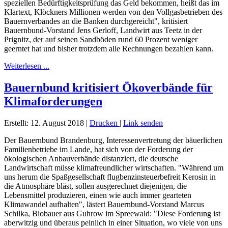
speziellen Bedürftigkeitsprüfung das Geld bekommen, heißt das im
Klartext, Klöckners Millionen werden von den Vollgasbetrieben des
Bauernverbandes an die Banken durchgereicht", kritisiert
Bauernbund-Vorstand Jens Gerloff, Landwirt aus Teetz in der
Prignitz, der auf seinen Sandböden rund 60 Prozent weniger
geerntet hat und bisher trotzdem alle Rechnungen bezahlen kann.
Weiterlesen ...
Bauernbund kritisiert Ökoverbände für
Klimaforderungen
Erstellt: 12. August 2018
|
Drucken
|
Link senden
Der Bauernbund Brandenburg, Interessenvertretung der bäuerlichen
Familienbetriebe im Lande, hat sich von der Forderung der
ökologischen Anbauverbände distanziert, die deutsche
Landwirtschaft müsse klimafreundlicher wirtschaften. "Während um
uns herum die Spaßgesellschaft flugbenzinsteuerbefreit Kerosin in
die Atmosphäre bläst, sollen ausgerechnet diejenigen, die
Lebensmittel produzieren, einen wie auch immer gearteten
Klimawandel aufhalten", lästert Bauernbund-Vorstand Marcus
Schilka, Biobauer aus Guhrow im Spreewald: "Diese Forderung ist
aberwitzig und überaus peinlich in einer Situation, wo viele von uns