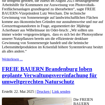
für dringend geboten, die zuletzt im August 2023 herausgegebene
Arbeitshilfe für Kommunen zur Ausweisung von Photovoltaik-
Freiflächenanlagen grundlegend zu überarbeiten“, sagte FREIE
BAUERN-Vizepräsident Lutz Wercham. Die technische
Gewinnung von Sonnenenergie auf landwirtschaftlichen Flächen
komme aus ökonomischen Gründen nur ausnahmsweise und nur auf
Grenzertragsstandorten in Frage, argumentiert der 38jährige
Ackerbauer aus Wilhelmsaue im Oder-bruch: „Wir sollten uns
immer wieder vergegenwärtigen, dass es sich bei der Photosynthese
unserer Nutzpflanzen bereits um die effizienteste denkbare
Gewinnung von Sonnenenergie handelt und die heimische
Lebensmittelproduktion im Krisenfall höhere Systemrelevanz besitzt
als alles andere.“
Weiterlesen ...
FREIE BAUERN Brandenburg loben
geplante Verwaltungsvereinfachung für
umweltgerechten Naturschutz
Erstellt: 22. Mai 2025
|
Drucken
|
Link senden
Die FREIEN
BAUERN