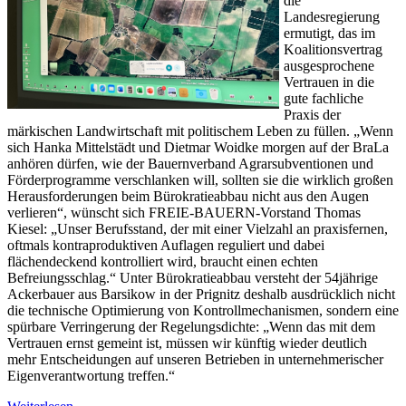
die
Landesregierung
ermutigt, das im
Koalitionsvertrag
ausgesprochene
Vertrauen in die
gute fachliche
Praxis der
märkischen Landwirtschaft mit politischem Leben zu füllen. „Wenn
sich Hanka Mittelstädt und Dietmar Woidke morgen auf der BraLa
anhören dürfen, wie der Bauernverband Agrarsubventionen und
Förderprogramme verschlanken will, sollten sie die wirklich großen
Herausforderungen beim Bürokratieabbau nicht aus den Augen
verlieren“, wünscht sich FREIE-BAUERN-Vorstand Thomas
Kiesel: „Unser Berufsstand, der mit einer Vielzahl an praxisfernen,
oftmals kontraproduktiven Auflagen reguliert und dabei
flächendeckend kontrolliert wird, braucht einen echten
Befreiungsschlag.“ Unter Bürokratieabbau versteht der 54jährige
Ackerbauer aus Barsikow in der Prignitz deshalb ausdrücklich nicht
die technische Optimierung von Kontrollmechanismen, sondern eine
spürbare Verringerung der Regelungsdichte: „Wenn das mit dem
Vertrauen ernst gemeint ist, müssen wir künftig wieder deutlich
mehr Entscheidungen auf unseren Betrieben in unternehmerischer
Eigenverantwortung treffen.“