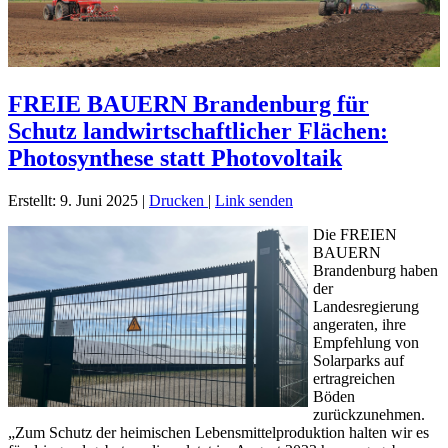
FREIE BAUERN Brandenburg für
Schutz landwirtschaftlicher Flächen:
Photosynthese statt Photovoltaik
Erstellt: 9. Juni 2025
|
Drucken
|
Link senden
Die FREIEN
BAUERN
Brandenburg haben
der
Landesregierung
angeraten, ihre
Empfehlung von
Solarparks auf
ertragreichen
Böden
zurückzunehmen.
„Zum Schutz der heimischen Lebensmittelproduktion halten wir es