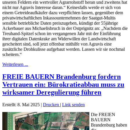
unseren Feldern ein wertvoller Agrarrohstoff heran und zweitens hat
nicht nur Agravis Interesse daran.“ Keinesfalls werde er sich von
einem Getreideaufkäufer dazu verpflichten lassen, gegenüber dem
privatwirtschaftlichen Inkassounternehmen der Saatgut-Multis
sensible betriebliche Daten preiszugeben, kündigt der 55jährige
Ackerbauer aus Michaelisbruch in der Ostprignitz an: „Nachdem die
Treuhand-Spitzel schon im vergangenen Jahr mit der Einführung
ihrer digitalen Datenkrake am Widerwillen der Landwirtschaft
gescheitert sind, soll jetzt offenbar mithilfe von Agravis eine
zusätzliche Drohkulisse aufgebaut werden. Lassen wir sie nochmal
scheitern.“
Weiterlesen ...
FREIE BAUERN Brandenburg fordern
Vertrauen ein: Bürokratieabbau muss zu
wirksamer Deregulierung führen
Erstellt: 8. Mai 2025
|
Drucken
|
Link senden
Die FREIEN
BAUERN
Brandenburg haben