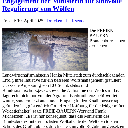
Engagement der Ministerin für sinnvolle
Regulierung von Wölfen
Erstellt: 10. April 2025
|
Drucken
|
Link senden
Die FREIEN
BAUERN
Brandenburg haben
der neuen
Landwirtschaftsministerin Hanka Mittelstädt zum durchschlagenden
Erfolg ihrer Initiative für ein besseres Wolfsmanagement gratuliert.
„Dass die Anpassung von EU-Schutzstatus und
Bundesnaturschutzgesetz sowie die Aufnahme des Wolfes in das
Jagdrecht nicht nur von der Agrarministerkonferenz befürwortet
wurde, sondern jetzt auch noch Eingang in den Koalitionsvertrag
gefunden hat, gibt endlich Grund zur Hoffnung für die leidgeprüften
Weidetierhalter“ sagte FREIE-BAUERN-Vorstand Frank
Michelchen: „Es ist nur konsequent, dass die Ministerin des
Bundeslandes mit der höchsten Wolfsdichte der Welt den totalen
Schutz des Großraubtiers durch eine sinnvolle Regulierung ersetzen