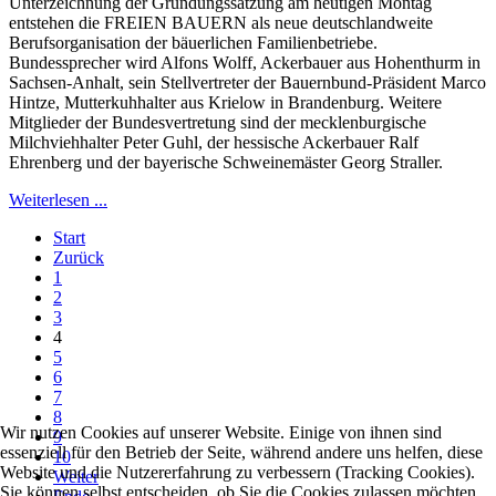
Unterzeichnung der Gründungssatzung am heutigen Montag
entstehen die FREIEN BAUERN als neue deutschlandweite
Berufsorganisation der bäuerlichen Familienbetriebe.
Bundessprecher wird Alfons Wolff, Ackerbauer aus Hohenthurm in
Sachsen-Anhalt, sein Stellvertreter der Bauernbund-Präsident Marco
Hintze, Mutterkuhhalter aus Krielow in Brandenburg. Weitere
Mitglieder der Bundesvertretung sind der mecklenburgische
Milchviehhalter Peter Guhl, der hessische Ackerbauer Ralf
Ehrenberg und der bayerische Schweinemäster Georg Straller.
Weiterlesen ...
Start
Zurück
1
2
3
4
5
6
7
8
Wir nutzen Cookies auf unserer Website. Einige von ihnen sind
9
essenziell für den Betrieb der Seite, während andere uns helfen, diese
10
Website und die Nutzererfahrung zu verbessern (Tracking Cookies).
Weiter
Sie können selbst entscheiden, ob Sie die Cookies zulassen möchten.