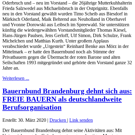
Oderbruch und – neu im Vorstand – die 26jährige Mutterkuhhalterin
Frieda Salzwedel aus Michaelisbruch in der Ostprignitz. Ebenfalls
neu in den Vorstand gewählt wurden Timo Scheib aus Biesdorf in
Märkisch Oderland, Maik Behrend aus Neuholland in Oberhavel
und Yvonne Dorowski aus Leibsch im Spreewald. Sie unterstützen
künftig die wiedergewählten Vorstandsmitglieder Thomas Kiesel,
Hans-Jürgen Paulsen, Jens Gerloff, Ulf Simon, Dirk Schulze, Frank
Michelchen und Matthias Kurth. Unter großem Applaus
verabschiedet wurde „Urgestein“ Reinhard Benke aus Mörz in der
Mittelmark – er hatte den Bauernbund noch als Stimme der
Privatbauern gegen die Übermacht der roten Barone und alten
Seilschaften 1993 mitgegründet und gehörte dem Vorstand ganze 32
Jahre an.
Weiterlesen ...
Bauernbund Brandenburg dehnt sich aus:
FREIE BAUERN als deutschlandweite
Berufsorganisation
Erstellt: 30. März 2020
|
Drucken
|
Link senden
Der Bauernbund Brandenburg dehnt seine Aktivitäten aus: Mit