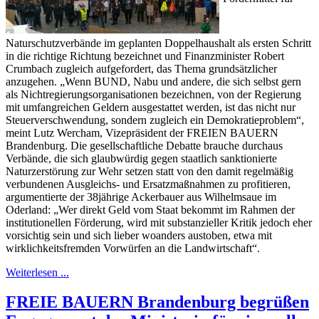
Naturschutzverbände im geplanten Doppelhaushalt als ersten Schritt
in die richtige Richtung bezeichnet und Finanzminister Robert
Crumbach zugleich aufgefordert, das Thema grundsätzlicher
anzugehen. „Wenn BUND, Nabu und andere, die sich selbst gern
als Nichtregierungsorganisationen bezeichnen, von der Regierung
mit umfangreichen Geldern ausgestattet werden, ist das nicht nur
Steuerverschwendung, sondern zugleich ein Demokratieproblem“,
meint Lutz Wercham, Vizepräsident der FREIEN BAUERN
Brandenburg. Die gesellschaftliche Debatte brauche durchaus
Verbände, die sich glaubwürdig gegen staatlich sanktionierte
Naturzerstörung zur Wehr setzen statt von den damit regelmäßig
verbundenen Ausgleichs- und Ersatzmaßnahmen zu profitieren,
argumentierte der 38jährige Ackerbauer aus Wilhelmsaue im
Oderland: „Wer direkt Geld vom Staat bekommt im Rahmen der
institutionellen Förderung, wird mit substanzieller Kritik jedoch eher
vorsichtig sein und sich lieber woanders austoben, etwa mit
wirklichkeitsfremden Vorwürfen an die Landwirtschaft“.
Weiterlesen ...
FREIE BAUERN Brandenburg begrüßen