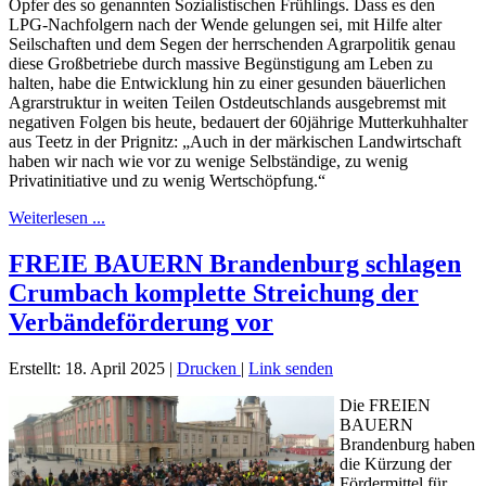
Opfer des so genannten Sozialistischen Frühlings. Dass es den
LPG-Nachfolgern nach der Wende gelungen sei, mit Hilfe alter
Seilschaften und dem Segen der herrschenden Agrarpolitik genau
diese Großbetriebe durch massive Begünstigung am Leben zu
halten, habe die Entwicklung hin zu einer gesunden bäuerlichen
Agrarstruktur in weiten Teilen Ostdeutschlands ausgebremst mit
negativen Folgen bis heute, bedauert der 60jährige Mutterkuhhalter
aus Teetz in der Prignitz: „Auch in der märkischen Landwirtschaft
haben wir nach wie vor zu wenige Selbständige, zu wenig
Privatinitiative und zu wenig Wertschöpfung.“
Weiterlesen ...
FREIE BAUERN Brandenburg schlagen
Crumbach komplette Streichung der
Verbändeförderung vor
Erstellt: 18. April 2025
|
Drucken
|
Link senden
Die FREIEN
BAUERN
Brandenburg haben
die Kürzung der
Fördermittel für