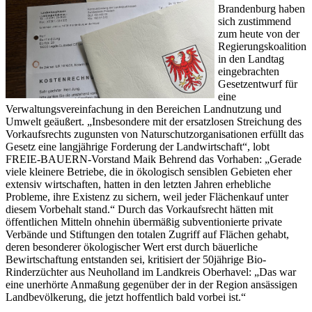
Brandenburg haben
sich zustimmend
zum heute von der
Regierungskoalition
in den Landtag
eingebrachten
Gesetzentwurf für
eine
Verwaltungsvereinfachung in den Bereichen Landnutzung und
Umwelt geäußert. „Insbesondere mit der ersatzlosen Streichung des
Vorkaufsrechts zugunsten von Naturschutzorganisationen erfüllt das
Gesetz eine langjährige Forderung der Landwirtschaft“, lobt
FREIE-BAUERN-Vorstand Maik Behrend das Vorhaben: „Gerade
viele kleinere Betriebe, die in ökologisch sensiblen Gebieten eher
extensiv wirtschaften, hatten in den letzten Jahren erhebliche
Probleme, ihre Existenz zu sichern, weil jeder Flächenkauf unter
diesem Vorbehalt stand.“ Durch das Vorkaufsrecht hätten mit
öffentlichen Mitteln ohnehin übermäßig subventionierte private
Verbände und Stiftungen den totalen Zugriff auf Flächen gehabt,
deren besonderer ökologischer Wert erst durch bäuerliche
Bewirtschaftung entstanden sei, kritisiert der 50jährige Bio-
Rinderzüchter aus Neuholland im Landkreis Oberhavel: „Das war
eine unerhörte Anmaßung gegenüber der in der Region ansässigen
Landbevölkerung, die jetzt hoffentlich bald vorbei ist.“